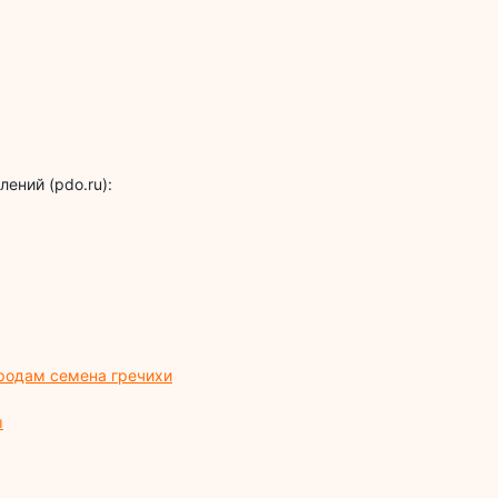
ений (pdo.ru):
родам семена гречихи
ы