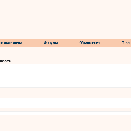
льхозтехника
Форумы
Объявления
Това
бласти