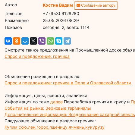
Автор
Костин Вадим
Сообщение автору
Телефон
+7 (953) 6128280
Размещено
25.05.2026 08:29
Показов
cегодня: 2, всего: 1114
Смотрите также предложения на Промышленной доске объявл
Спрос и предложение: гречиха
Объявление размещено в разделах:
Спрос и предложение: гречиха в Орле и Орловской области
Информация, цены, новости, аналитика:
Информация по теме
далее
Переработка гречихи в крупу и
П
События на рынке: Зерновые терминалы
Дополнительная информация: Возделывание сахарной свекл
Следующее объявление в разделе гречиха:
Купим сою,лен,горох,пшеницу,ячмень,кукурузу