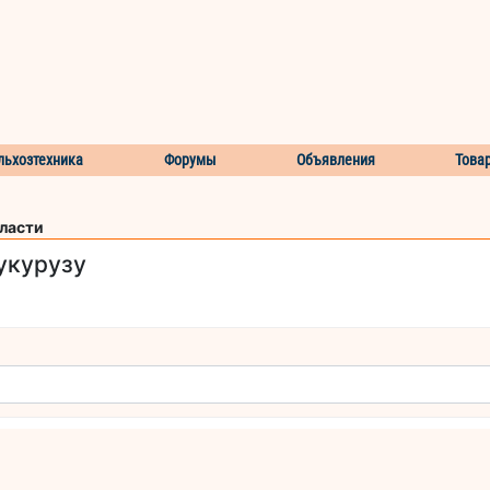
льхозтехника
Форумы
Объявления
Това
бласти
укурузу