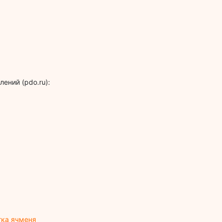
ений (pdo.ru):
тка ячменя