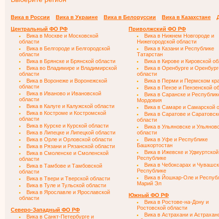
Вика в России
Вика в Украине
Вика в Белоруссии
Вика в Казахстане
Центральный ФО РФ
Приволжский ФО РФ
Вика в Москве и Московской
Вика в Нижнем Новгороде и
области
Нижегородской области
Вика в Белгороде и Белгородской
Вика в Казани и Республике
области
Татарстан
Вика в Брянске и Брянской области
Вика в Кирове и Кировской о
Вика во Владимире и Владимирской
Вика в Оренбурге и Оренбург
области
области
Вика в Воронеже и Воронежской
Вика в Перми и Пермском кр
области
Вика в Пензе и Пензенской о
Вика в Иваново и Ивановской
Вика в Саранске и Республик
области
Мордовия
Вика в Калуге и Калужской области
Вика в Самаре и Самарской 
Вика в Костроме и Костромской
Вика в Саратове и Саратовск
области
области
Вика в Курске и Курской области
Вика в Ульяновске и Ульянов
Вика в Липецке и Липецкой области
области
Вика в Орле и Орловской области
Вика в Уфе и Республике
Башкортостан
Вика в Рязани и Рязанской области
Вика в Ижевске и Удмуртской
Вика в Смоленске и Смоленской
Республике
области
Вика в Чебоксарах и Чувашс
Вика в Тамбове и Тамбовской
Республике
области
Вика в Йошкар-Оле и Респуб
Вика в Твери и Тверской области
Марий Эл
Вика в Туле и Тульской области
Вика в Ярославле и Ярославской
Южный ФО РФ
области
Вика в Ростове-на-Дону и
Ростовской области
Северо-Западный ФО РФ
Вика в Астрахани и Астрахан
Вика в Санкт-Петербурге и