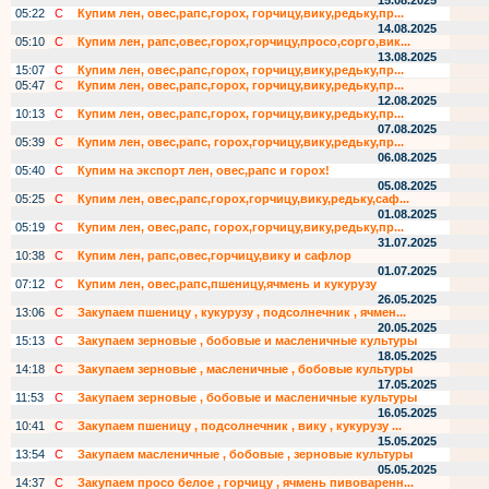
15.08.2025
05:22
С
Купим лен, овес,рапс,горох, горчицу,вику,редьку,пр...
14.08.2025
05:10
С
Купим лен, рапс,овес,горох,горчицу,просо,сорго,вик...
13.08.2025
15:07
С
Купим лен, овес,рапс,горох, горчицу,вику,редьку,пр...
05:47
С
Купим лен, овес,рапс,горох, горчицу,вику,редьку,пр...
12.08.2025
10:13
С
Купим лен, овес,рапс,горох, горчицу,вику,редьку,пр...
07.08.2025
05:39
С
Купим лен, овес,рапс, горох,горчицу,вику,редьку,пр...
06.08.2025
05:40
С
Купим на экспорт лен, овес,рапс и горох!
05.08.2025
05:25
С
Купим лен, овес,рапс,горох,горчицу,вику,редьку,саф...
01.08.2025
05:19
С
Купим лен, овес,рапс, горох,горчицу,вику,редьку,пр...
31.07.2025
10:38
С
Купим лен, рапс,овес,горчицу,вику и сафлор
01.07.2025
07:12
С
Купим лен, овес,рапс,пшеницу,ячмень и кукурузу
26.05.2025
13:06
С
Закупаем пшеницу , кукурузу , подсолнечник , ячмен...
20.05.2025
15:13
С
Закупаем зерновые , бобовые и масленичные культуры
18.05.2025
14:18
С
Закупаем зерновые , масленичные , бобовые культуры
17.05.2025
11:53
С
Закупаем зерновые , бобовые и масленичные культуры
16.05.2025
10:41
С
Закупаем пшеницу , подсолнечник , вику , кукурузу ...
15.05.2025
13:54
С
Закупаем масленичные , бобовые , зерновые культуры
05.05.2025
14:37
С
Закупаем просо белое , горчицу , ячмень пивоваренн...