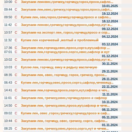
10:00
С
Закупаем леновес,гречиху,горчицу,горох,просо,сафло...
10.01.2025
09:44
С
Закупаем лен,овес,гречиху,горчицу,горох,просо,сафл...
19.12.2024
09:50
С
Купим лен, ове,горох,гречиху,горчицу,просо и сафло...
18.12.2024
11:42
С
Закупаем леновс,гречиху,горчицу,просо,сафлор,нут и...
09.12.2024
10:57
С
Закупаем на экспорт лен, горох,горчицу,просо и сор...
04.12.2024
11:32
С
Купим лен коричневый ,желтый и проблемный
03.12.2024
17:36
С
Закупаем лен,горчицу,овес,просо,сорго,нут,сафлор ...
07:01
С
Закупаем лен,горчицу,просо,сорго,овес,сафлор и нут
01.12.2024
10:02
С
Закупаем леновс,гречиху,горчицу,просо,сафлор,нут и...
30.11.2024
10:03
С
Куплю лен, горчицу, вику и редьку масличную
29.11.2024
08:35
С
Закупаем лен, овес, горчицу, горох, гречиху, просо...
28.11.2024
06:43
С
Купим лен,горчицу,овес,просо,сорго,сафлор,чечевицу...
22.11.2024
14:41
С
Закупаем лен,горчицу,просо,сорго,нут,сафлор и чеч...
11.11.2024
11:01
С
Закупаем лен, гречиху,овес,горчицу,просо и сафлор
10.11.2024
14:50
С
Закупаем лен, гречиху,овес,просо,нут,сафлор и чече...
08.11.2024
09:02
С
Купим лен, овес ,горох,гречиху,горчицу,просо и саф...
05.11.2024
10:44
С
Закупаем лен, горчицу, овес, гречиху, сорго, сафло...
01.11.2024
08:25
С
Закупаем лен, гречиху,овес,просо,сорго,нут и чечев...