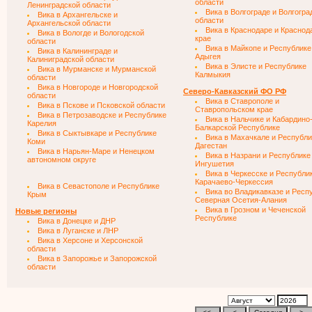
области
Ленинградской области
Вика в Волгограде и Волгогра
Вика в Архангельске и
области
Архангельской области
Вика в Краснодаре и Краснод
Вика в Вологде и Вологодской
крае
области
Вика в Майкопе и Республике
Вика в Калининграде и
Адыгея
Калиниградской области
Вика в Элисте и Республике
Вика в Мурманске и Мурманской
Калмыкия
области
Вика в Новгороде и Новгородской
Северо-Кавказский ФО РФ
области
Вика в Ставрополе и
Вика в Пскове и Псковской области
Ставропольском крае
Вика в Петрозаводске и Республике
Вика в Нальчике и Кабардино
Карелия
Балкарской Республике
Вика в Сыктывкаре и Республике
Вика в Махачкале и Республи
Коми
Дагестан
Вика в Нарьян-Маре и Ненецком
Вика в Назрани и Республике
автономном округе
Ингушетия
Вика в Черкесске и Республи
Карачаево-Черкессия
Вика в Севастополе и Республике
Вика во Владикавказе и Респ
Крым
Северная Осетия-Алания
Вика в Грозном и Чеченской
Новые регионы
Республике
Вика в Донецке и ДНР
Вика в Луганске и ЛНР
Вика в Херсоне и Херсонской
области
Вика в Запорожье и Запорожской
области