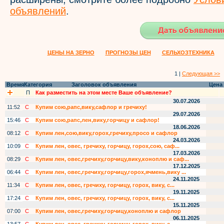
объявлений
.
ЦЕНЫ НА ЗЕРНО
ПРОГНОЗЫ ЦЕН
СЕЛЬХОЗТЕХНИКА
1 |
Следующая >>
Время
Категория
Заголовок объявления
Цена
П
Как разместить на этом месте Ваше объявление?
30.07.2026
11:52
С
Купим сою,рапс,вику,сафлор и гречиху!
29.07.2026
15:46
С
Купим сою,рапс,лен,вику,горчицу и сафлор!
18.06.2026
08:12
С
Купим лен,сою,вику,горох,гречиху,просо и сафлор
24.03.2026
10:09
С
Купим лен, овес, гречиху, горчицу, горох,сою, саф...
17.03.2026
08:29
С
Купим лен, овес,гречиху,горчицу,вику,коноплю и саф...
17.12.2025
06:44
С
Купим лен, овес,гречиху,горчицу,горох,ячмень,вику ...
24.11.2025
11:34
С
Купим лен, овес, гречиху, горчицу, горох, вику, с...
19.11.2025
17:24
С
Купим лен, овес, гречиху, горчицу, горох, вику, с...
15.11.2025
07:00
С
Купим лен, овес,гречиху,горчицу,коноплю и сафлор
06.11.2025