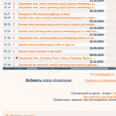
31.10.2024
13:16
С
Закупаем лен, овес,гречиху,горох,просо,чечевицу, и...
10:14
С
Закупаем лен, овес,гречиху,горох,просо,чечевицу, и...
25.10.2024
11:27
С
Купим по РФ лен,нут,сафлор и вику
06:00
С
Купим лен, овес,горох,гречиху,горчицу,просо и сафл...
23.10.2024
08:26
С
Купим лен,гречиху,горох,овес,просо,сорго,нут,чечев...
21.10.2024
13:52
С
Купим лен,гречиху,овес,просо,чечевицу,нут и сафлор...
17.10.2024
17:30
С
Закупаем лен, гречиху,овес,нут,чечевица,просо и са...
10.10.2024
10:13
С
Купим лен,гречиху,горох,овес и просо!
18.09.2024
05:13
С
Купим вику озимую и яровую!
08.09.2024
07:32
С
Закупаем Лен, Гречиху, Рапс, Овес, Горчицу, Просо ...
11.11.2023
07:49
С
Закупаем на экспорт горох,горчицу,лен,просо,сафлор...
Время
Категория
Заголовок объявления
Цена
1 |
Следующая >>
Добавить
новое объявление
Показать эти предложе
се
Объявлений на доске - вчера /
Как очистить кэш брауз
Примечание: жирным текстом выделены объяв
Выберите регион