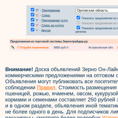
`П` -
Предложение
`С`
-
Спрос
Показать предложения из 
`У` -
Предложение услуг
Показать предложения из 
`У`
-
Спрос на услуги
Показать предложения из 
`=` -
Другое
региона
Предложения из торговой системы Зернотрейдер.ру
П
Отруби пшеничные
6800 руб./т.
Астраханская обл.
Внимание!
Доска объявлений Зерно Он-Лайн
коммерческими предложениями на оптовом с
Объявления могут публиковать все посетите
соблюдении
Правил
. Стоимость размещения
пшеницей, рожью, ячменем, овсом, кукурузой
кормами и семенами составляет 250 рублей 
и в одном разделе, объявления иной темати
не более одного в день. Для подписчиков л
расширены, смотрите более подробно
Услов