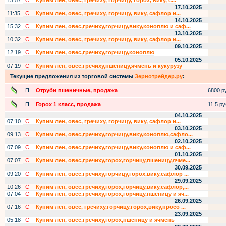
13:57
С
Купим лен, овес, гречиху, горчицу, горох, вику, с...
17.10.2025
11:35
С
Купим лен, овес, гречиху, горчицу, вику, сафлор и...
14.10.2025
15:32
С
Купим лен, овес,гречиху,горчицу,вику,коноплю и саф...
13.10.2025
10:32
С
Купим лен, овес, гречиху, горчицу, вику, сафлор и...
09.10.2025
12:19
С
Купим лен, овес,гречиху,горчицу,коноплю
05.10.2025
07:19
С
Купим лен, овес,гречиху,пшеницу,ячмень и кукурузу
Текущие предложения из торговой системы
Зернотрейдер.ру
:
П
Отруби пшеничные, продажа
6800 ру
П
Горох 1 класс, продажа
11,5 руб
04.10.2025
07:10
С
Купим лен, овес, гречиху, горчицу, вику, сафлор и...
03.10.2025
09:13
С
Купим лен, овес,гречиху,горчицу,вику,коноплю,сафло...
02.10.2025
07:09
С
Купим лен, овес,гречиху,горчицу,вику,коноплю и саф...
01.10.2025
07:07
С
Купим лен, овес,гречиху,горох,горчицу,пшеницу,ячме...
30.09.2025
09:20
С
Купим лен, овес,гречиху,горчицу,горох,вику,сафлор ...
29.09.2025
10:26
С
Купим лен, овес,гречиху,горох,горчицу,вику,сафлор,...
07:04
С
Купим лен, овес,гречиху,горох,горчицу,пшеницу и яч...
26.09.2025
07:16
С
Купим лен, овес, гречиху,горчицу,горох,вику,просо ...
23.09.2025
05:18
С
Купим лен, овес,гречиху,горох,пшеницу и ячмень