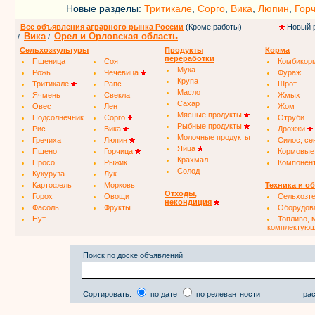
Новые разделы:
Тритикале
,
Сорго
,
Вика
,
Люпин
,
Гор
Все объявления аграрного рынка России
(Кроме работы)
Новый 
Вика
Орел и Орловская область
/
/
Сельхозкультуры
Продукты
Корма
переработки
Пшеница
Соя
Комбикор
Мука
Рожь
Чечевица
Фураж
Крупа
Тритикале
Рапс
Шрот
Масло
Ячмень
Свекла
Жмых
Сахар
Овес
Лен
Жом
Мясные продукты
Подсолнечник
Сорго
Отруби
Рыбные продукты
Рис
Вика
Дрожжи
Молочные продукты
Гречиха
Люпин
Силос, се
Яйца
Пшено
Горчица
Кормовые
Крахмал
Просо
Рыжик
Компонен
Солод
Кукуруза
Лук
Картофель
Морковь
Техника и о
Отходы,
Горох
Овощи
Сельхозт
некондиция
Фасоль
Фрукты
Оборудов
Нут
Топливо, 
комплектую
Поиск по доске объявлений
Сортировать:
по дате
по релевантности
рас