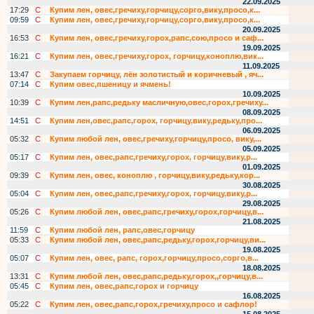
22.09.2025
17:29
С
Купим лен, овес,гречиху,горчицу,сорго,вику,просо,к...
09:59
С
Купим лен, овес,гречиху,горчицу,сорго,вику,просо,к...
20.09.2025
16:53
С
Купим лен, овес,гречиху,горох,рапс,сою,просо и саф...
19.09.2025
16:21
С
Купим лен, овес,гречиху,горох, горчицу,коноплю,вик...
11.09.2025
13:47
С
Закупаем горчицу, лён золотистый и коричневый , яч...
07:14
С
Купим овес,пшеницу и ячмень!
10.09.2025
10:39
С
Купим лен,рапс,редьку масличную,овес,горох,гречиху...
08.09.2025
14:51
С
Купим лен,овес,рапс,горох, горчицу,вику,редьку,про...
06.09.2025
05:32
С
Купим любой лен, овес,гречиху,горчицу,просо, вику,...
05.09.2025
05:17
С
Купим лен, овес,рапс,гречиху,горох, горчицу,вику,р...
01.09.2025
09:39
С
Купим лен, овес, коноплю , горчицу,вику,редьку,кор...
30.08.2025
05:04
С
Купим лен, овес,рапс,гречиху,горох, горчицу,вику,р...
29.08.2025
05:26
С
Купим любой лен, овес,рапс,гречиху,горох,горчицу,в...
21.08.2025
11:59
С
Купим любой лен, рапс,овес,горчицу
05:33
С
Купим любой лен, овес,рапс,редьку,горох,горчицу,ви...
19.08.2025
05:07
С
Купим лен, овес, рапс, горох,горчицу,просо,сорго,в...
18.08.2025
13:31
С
Купим любой лен, овес,рапс,редьку,горох,,горчицу,в...
05:45
С
Купим лен, овес,рапс,горох и горчицу
16.08.2025
05:22
С
Купим лен, овес,рапс,горох,гречиху,просо и сафлор!