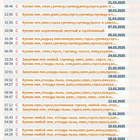
21.03.2025
08:46
С
Купим лен, овес,гречиху,горчицу,вику,сорго,рапс и ...
20.03.2025
12:00
С
Купим лен, овес,рапс,сою,сорго,гречиху,горчицу и с...
11.03.2025
15:26
С
Купим лен,овес,горох,гречиху,горчицу,просо и сафло...
07.03.2025
10:58
С
Купим лен коричневый ,желтый и проблемный
05.03.2025
15:39
С
Купим лен,редьку масличную,овес,горох,гречиху,горч...
09:04
С
Купим лен, горох,гречиху,горчицу,овес,просо,сорго ...
04.03.2025
06:55
С
Купим лен, овес,горох, горчицу, просо, вику,кориан...
24.02.2025
10:33
С
Закупаем лен любой, горчицу, овес, рапс, сорго, гр...
09:39
С
Купим лен,отходы льна, сою,рапс,овес,горох,вику,ко...
21.02.2025
10:51
С
Закупаем лен,оходы льна, горох,овес,рапс,сою,просо...
19.02.2025
09:02
С
Купим лен,отходы льна, сою,рапс,овес,горох,вику,ко...
04:27
С
Купим лен, отходы льна, рапс,сою,овес,горох,вику,к...
13.02.2025
09:56
С
Купим лен,отходы льна, сою,рапс,овес,горох,вику,ко...
04:47
С
Купим лен, отходы льна, рапс, горох, овес, сою и в...
12.02.2025
07:12
С
Купим овес,горох,половинки гороха, любой лен, отхо...
05:36
С
Закупаем лен, отходы льна, горох,овес,просо,сорго,...
11.02.2025
15:43
С
Купим любой лен, отходы льна, овес,горох,просо,рап...
04:56
С
Купим любой лен, отходы льна, овес,горох,просо,рап...
10.02.2025
12:05
С
Купим любой лен, отходы льна,овес,рапс,вику,редьку...
04:29
С
Купим любой лен, отходы льна, овес,горох,горчицу,р...
09.02.2025