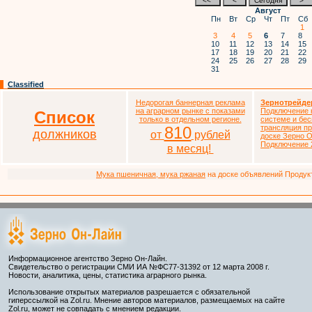
Август
Пн
Вт
Ср
Чт
Пт
Сб
1
3
4
5
6
7
8
10
11
12
13
14
15
17
18
19
20
21
22
24
25
26
27
28
29
31
Classified
Недорогая баннерная реклама
Зернотрейде
на аграрном рынке с показами
Подключение к
Список
только в отдельном регионе.
системе и бе
810
трансляция п
должников
от
рублей
доске Зерно О
Подключение 
в месяц!
Мука пшеничная, мука ржаная
на доске объявлений Продукто
Информационное агентство Зерно Он-Лайн.
Свидетельство о регистрации СМИ ИА №ФС77-31392 от 12 марта 2008 г.
Новости, аналитика, цены, статистика аграрного рынка.
Использование открытых материалов разрешается с обязательной
гиперссылкой на Zol.ru. Мнение авторов материалов, размещаемых на сайте
Zol.ru, может не совпадать с мнением редакции.