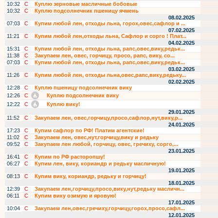
10:32
С
Куплю зерновые масличные бобовые
10:32
С
Куплю подсолнечник пшеницу ячмень
08.02.2025
07:03
С
Купим любой лен, отходы льна, горох,овес,сафлор и ...
07.02.2025
11:21
С
Купим любой лен,отходы льна, Сафлор и сорго ! Плат...
04.02.2025
15:31
С
Купим любой лен, отходы льна, рапс,овес,вику,редьк...
11:38
С
Закупаем лен, овес, горчицу, просо, рапс, вику, со...
07:03
С
Купим любой лен, отходы льна, рапс,овес,вику,редьк...
03.02.2025
11:26
С
Купим любой лен, отходы льна,овес,рапс,вику,редьку...
02.02.2025
12:28
С
Куплю пшеницу подсолнечник вику
12:26
С
Куплю подсолнечник вику
12:22
С
Куплю вику!
29.01.2025
11:52
С
Закупаем лен, овес,горчицу,просо,сафлор,нут,вику,р...
24.01.2025
17:23
С
Купим сафлор по РФ! Платим агентские!
11:02
С
Закупаем лен, овес,нут,горчицу,вику и редьку
09:52
С
Закупаем лен любой, горчицу, овес, гречиху, сорго,...
23.01.2025
16:41
С
Купим по РФ расторопшу!
06:27
С
Купим лен, вику, кориандр и редьку масличную!
19.01.2025
08:13
С
Купим вику, кориандр, редьку и горчицу!
18.01.2025
12:39
С
Закупаем лен,горчицу,просо,вику,нут,редьку масличн...
06:11
С
Купим вику озимую и яровую!
17.01.2025
10:04
С
Закупаем лен,овес,гречиху,горчицу,горох,просо,сафл...
12.01.2025