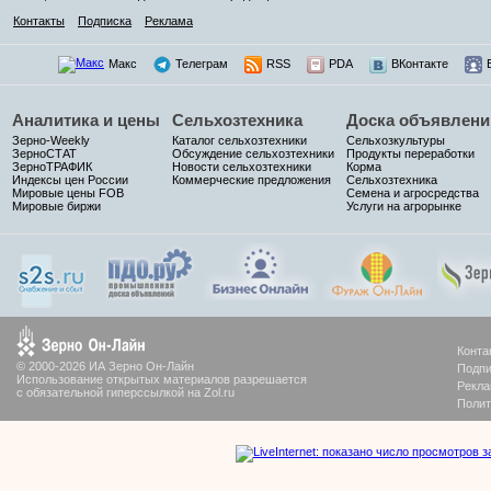
Контакты
Подписка
Реклама
Макс
Телеграм
RSS
PDA
ВКонтакте
Аналитика и цены
Сельхозтехника
Доска объявлени
Зерно-Weekly
Каталог сельхозтехники
Сельхозкультуры
ЗерноСТАТ
Обсуждение сельхозтехники
Продукты переработки
ЗерноТРАФИК
Новости сельхозтехники
Корма
Индексы цен России
Коммерческие предложения
Сельхозтехника
Мировые цены FOB
Семена и агросредства
Мировые биржи
Услуги на агрорынке
Конта
© 2000-2026 ИА Зерно Он-Лайн
Подпи
Использование открытых материалов разрешается
Рекла
с обязательной гиперссылкой на Zol.ru
Полит