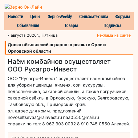
Новости
Цены
Зерно-Weekly
Сельхозтехника
Форумы
Объявления
Товары
Подписка
7 августа 2026г., Пятница
Реклама на сайте
Доска объявлений аграрного рынка в Орле и
Орловской области
Наём комбайнов осуществляет
ООО Русагро-Инвест
ООО "Русагро-Инвест" осуществляет наём комбайнов
для уборки пшеницы, ячменя, сои, кукурузы,
подсолнечника, сахарной свёклы, а также погрузчиков
сахарной свёклы в Орловскую, Курскую, Белгородскую,
Тамбовскую обл., Приморский край.
эл. адрес для комм. предложений
novoseltsevaa@rainvest.ru naa0550@mail.ru
справки по тел: 8 962 303 0092 8 910 745 0550 Алексей.