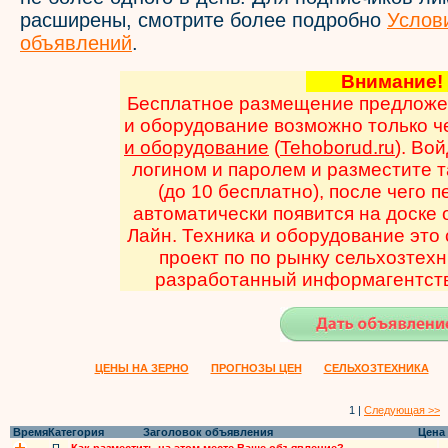
расширены, смотрите более подробно
Услов
объявлений
.
Внимани
Бесплатное размещение предложен
и оборудование возможно только 
и оборудование
(
Tehoborud.ru
). Во
логином и паролем и разместите 
(до 10 бесплатно), после чего 
автоматически появится на доске
Лайн. Техника и оборудование эт
проект по по рынку сельхозтехн
разработанный информагентств
ЦЕНЫ НА ЗЕРНО
ПРОГНОЗЫ ЦЕН
СЕЛЬХОЗТЕХНИКА
1 |
Следующая >>
Время
Категория
Заголовок объявления
Цена