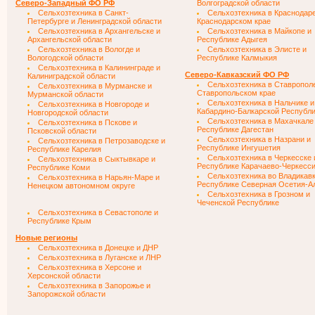
Северо-Западный ФО РФ
Волгоградской области
Сельхозтехника в Санкт-
Сельхозтехника в Краснодаре
Петербурге и Ленинградской области
Краснодарском крае
Сельхозтехника в Архангельске и
Сельхозтехника в Майкопе и
Архангельской области
Республике Адыгея
Сельхозтехника в Вологде и
Сельхозтехника в Элисте и
Вологодской области
Республике Калмыкия
Сельхозтехника в Калининграде и
Северо-Кавказский ФО РФ
Калиниградской области
Сельхозтехника в Ставропол
Сельхозтехника в Мурманске и
Ставропольском крае
Мурманской области
Сельхозтехника в Нальчике и
Сельхозтехника в Новгороде и
Кабардино-Балкарской Республ
Новгородской области
Сельхозтехника в Махачкале
Сельхозтехника в Пскове и
Республике Дагестан
Псковской области
Сельхозтехника в Назрани и
Сельхозтехника в Петрозаводске и
Республике Ингушетия
Республике Карелия
Сельхозтехника в Черкесске 
Сельхозтехника в Сыктывкаре и
Республике Карачаево-Черкесс
Республике Коми
Сельхозтехника во Владикавк
Сельхозтехника в Нарьян-Маре и
Республике Северная Осетия-А
Ненецком автономном округе
Сельхозтехника в Грозном и
Чеченской Республике
Сельхозтехника в Севастополе и
Республике Крым
Новые регионы
Сельхозтехника в Донецке и ДНР
Сельхозтехника в Луганске и ЛНР
Сельхозтехника в Херсоне и
Херсонской области
Сельхозтехника в Запорожье и
Запорожской области