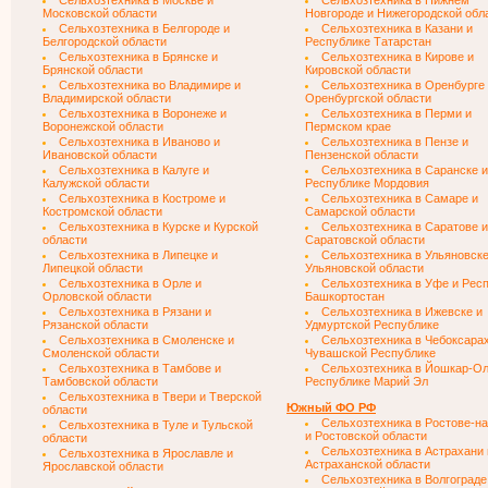
Сельхозтехника в Москве и
Сельхозтехника в Нижнем
Московской области
Новгороде и Нижегородской обл
Сельхозтехника в Белгороде и
Сельхозтехника в Казани и
Белгородской области
Республике Татарстан
Сельхозтехника в Брянске и
Сельхозтехника в Кирове и
Брянской области
Кировской области
Сельхозтехника во Владимире и
Сельхозтехника в Оренбурге
Владимирской области
Оренбургской области
Сельхозтехника в Воронеже и
Сельхозтехника в Перми и
Воронежской области
Пермском крае
Сельхозтехника в Иваново и
Сельхозтехника в Пензе и
Ивановской области
Пензенской области
Сельхозтехника в Калуге и
Сельхозтехника в Саранске и
Калужской области
Республике Мордовия
Сельхозтехника в Костроме и
Сельхозтехника в Самаре и
Костромской области
Самарской области
Сельхозтехника в Курске и Курской
Сельхозтехника в Саратове и
области
Саратовской области
Сельхозтехника в Липецке и
Сельхозтехника в Ульяновске
Липецкой области
Ульяновской области
Сельхозтехника в Орле и
Сельхозтехника в Уфе и Рес
Орловской области
Башкортостан
Сельхозтехника в Рязани и
Сельхозтехника в Ижевске и
Рязанской области
Удмуртской Республике
Сельхозтехника в Смоленске и
Сельхозтехника в Чебоксарах
Смоленской области
Чувашской Республике
Сельхозтехника в Тамбове и
Сельхозтехника в Йошкар-Ол
Тамбовской области
Республике Марий Эл
Сельхозтехника в Твери и Тверской
Южный ФО РФ
области
Сельхозтехника в Ростове-н
Сельхозтехника в Туле и Тульской
и Ростовской области
области
Сельхозтехника в Астрахани 
Сельхозтехника в Ярославле и
Астраханской области
Ярославской области
Сельхозтехника в Волгограде