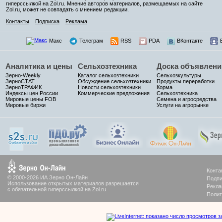
гиперссылкой на Zol.ru. Мнение авторов материалов, размещаемых на сайте
Zol.ru, может не совпадать с мнением редакции.
Контакты
Подписка
Реклама
Макс
Телеграм
RSS
PDA
ВКонтакте
Аналитика и цены
Сельхозтехника
Доска объявлени
Зерно-Weekly
Каталог сельхозтехники
Сельхозкультуры
ЗерноСТАТ
Обсуждение сельхозтехники
Продукты переработки
ЗерноТРАФИК
Новости сельхозтехники
Корма
Индексы цен России
Коммерческие предложения
Сельхозтехника
Мировые цены FOB
Семена и агросредства
Мировые биржи
Услуги на агрорынке
Конта
© 2000-2026 ИА Зерно Он-Лайн
Подпи
Использование открытых материалов разрешается
Рекла
с обязательной гиперссылкой на Zol.ru
Полит