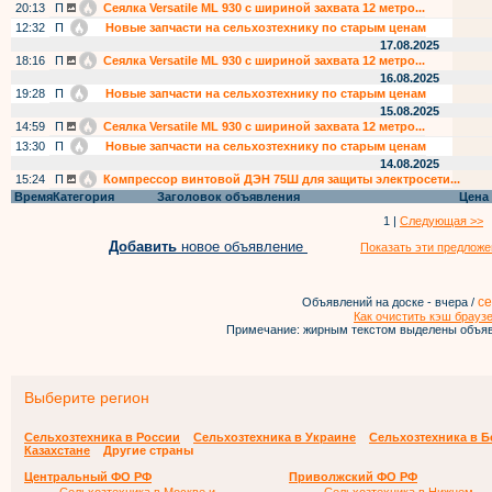
20:13
П
Сеялка Versatile ML 930 с шириной захвата 12 метро...
12:32
П
Новые запчасти на сельхозтехнику по старым ценам
17.08.2025
18:16
П
Сеялка Versatile ML 930 с шириной захвата 12 метро...
16.08.2025
19:28
П
Новые запчасти на сельхозтехнику по старым ценам
15.08.2025
14:59
П
Сеялка Versatile ML 930 с шириной захвата 12 метро...
13:30
П
Новые запчасти на сельхозтехнику по старым ценам
14.08.2025
15:24
П
Компрессор винтовой ДЭН 75Ш для защиты электросети...
Время
Категория
Заголовок объявления
Цена
1 |
Следующая >>
Добавить
новое объявление
Показать эти предложе
се
Объявлений на доске - вчера /
Как очистить кэш брауз
Примечание: жирным текстом выделены объяв
Выберите регион
Сельхозтехника в России
Сельхозтехника в Украине
Сельхозтехника в 
Казахстане
Другие страны
Центральный ФО РФ
Приволжский ФО РФ