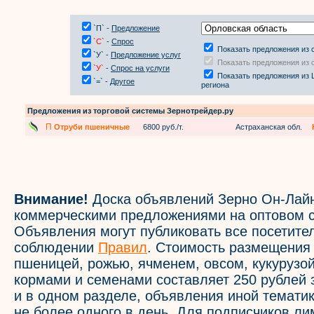
`П` -
Предложение
`С`
-
Спрос
Показать предложения из 
`У` -
Предложение услуг
Показать предложения из 
`У`
-
Спрос на услуги
Показать предложения из 
`=` -
Другое
региона
Предложения из торговой системы Зернотрейдер.ру
П
Отруби пшеничные
6800 руб./т.
Астраханская обл.
Внимание!
Доска объявлений Зерно Он-Лайн
коммерческими предложениями на оптовом с
Объявления могут публиковать все посетите
соблюдении
Правил
. Стоимость размещения
пшеницей, рожью, ячменем, овсом, кукурузой
кормами и семенами составляет 250 рублей 
и в одном разделе, объявления иной темати
не более одного в день. Для подписчиков л