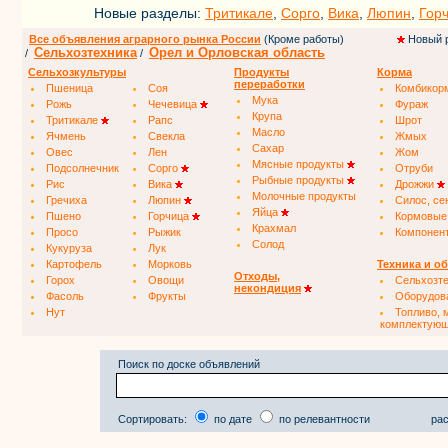
Новые разделы:
Тритикале
,
Сорго
,
Вика
,
Люпин
,
Гор
Все объявления аграрного рынка России
(Кроме работы)
Новый 
Сельхозтехника
Орел и Орловская область
/
/
Сельхозкультуры
Продукты
Корма
переработки
Пшеница
Соя
Комбикор
Мука
Рожь
Чечевица
Фураж
Крупа
Тритикале
Рапс
Шрот
Масло
Ячмень
Свекла
Жмых
Сахар
Овес
Лен
Жом
Мясные продукты
Подсолнечник
Сорго
Отруби
Рыбные продукты
Рис
Вика
Дрожжи
Молочные продукты
Гречиха
Люпин
Силос, се
Яйца
Пшено
Горчица
Кормовые
Крахмал
Просо
Рыжик
Компонен
Солод
Кукуруза
Лук
Картофель
Морковь
Техника и о
Отходы,
Горох
Овощи
Сельхозт
некондиция
Фасоль
Фрукты
Оборудов
Нут
Топливо, 
комплектую
Поиск по доске объявлений
Сортировать:
по дате
по релевантности
рас