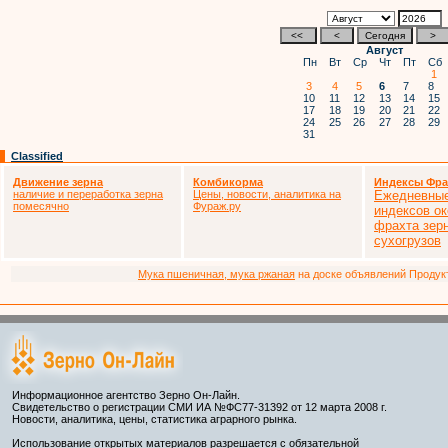
Август
Пн
Вт
Ср
Чт
Пт
Сб
1
3
4
5
6
7
8
10
11
12
13
14
15
17
18
19
20
21
22
24
25
26
27
28
29
31
Classified
Движение зерна
Комбикорма
Индексы Фра
наличие и переработка зерна
Цены, новости, аналитика на
Ежедневные
помесячно
Фураж.ру
индексов ок
фрахта зер
сухогрузов
Мука пшеничная, мука ржаная
на доске объявлений Продукто
Информационное агентство Зерно Он-Лайн.
Свидетельство о регистрации СМИ ИА №ФС77-31392 от 12 марта 2008 г.
Новости, аналитика, цены, статистика аграрного рынка.
Использование открытых материалов разрешается с обязательной