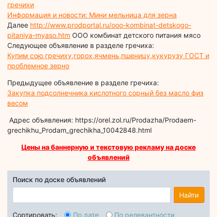
гречихи
Информация и новости: Мини мельница для зерна
Далее
http://www.prodportal.ru/ooo-kombinat-detskogo-
pitaniya-myaso.htm
ООО комбинат детского питания мясо
Следующее объявление в разделе гречиха:
Купим сою,гречиху,горох,ячмень,пшеницу,кукурузу ГОСТ и
проблемное зерно
Предыдущее объявление в разделе гречиха:
Закупка подсолнечника кислотного сорный без масло физ
весом
Адрес объявления: https://orel.zol.ru/Prodazha/Prodaem-
grechikhu_Prodam_grechikha_10042848.html
Цены на баннерную и текстовую рекламу на доске
объявлений
Поиск по доске объявлений
Найти
Сортировать:
По дате
По релевантности