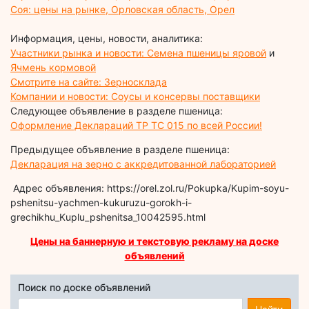
Соя: цены на рынке, Орловская область, Орел
Информация, цены, новости, аналитика:
Участники рынка и новости: Семена пшеницы яровой
и
Ячмень кормовой
Смотрите на сайте: Зерносклада
Компании и новости: Соусы и консервы поставщики
Следующее объявление в разделе пшеница:
Оформление Деклараций ТР ТС 015 по всей России!
Предыдущее объявление в разделе пшеница:
Декларация на зерно с аккредитованной лабораторией
Адрес объявления: https://orel.zol.ru/Pokupka/Kupim-soyu-
pshenitsu-yachmen-kukuruzu-gorokh-i-
grechikhu_Kuplu_pshenitsa_10042595.html
Цены на баннерную и текстовую рекламу на доске
объявлений
Поиск по доске объявлений