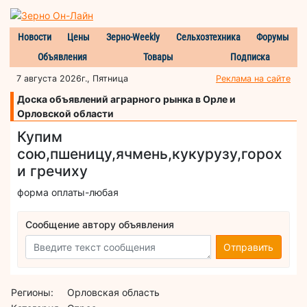
Новости
Цены
Зерно-Weekly
Сельхозтехника
Форумы
Объявления
Товары
Подписка
7 августа 2026г., Пятница
Реклама на сайте
Доска объявлений аграрного рынка в Орле и
Орловской области
Купим
сою,пшеницу,ячмень,кукурузу,горох
и гречиху
форма оплаты-любая
Сообщение автору объявления
Отправить
Регионы:
Орловская область