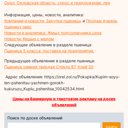
Орел, Орловская область, спрос и предложение: лен
Информация, цены, новости, аналитика:
Компании и новости: Закупки пшеницы
и
Продам ячмень
пшеницу овес
Новости и аналитика: Жмых подсолнечника цена
Новости: Кешью с медом
Следующее объявление в разделе пшеница:
Пшеница 5 класса: поставки на предприятия.
Предыдущее объявление в разделе пшеница:
Пшеница озимая твердая Стекло 87, Клей 30
Адрес объявления: https://orel.zol.ru/Pokupka/Kupim-soyu-
len-pshenitsu-yachmen-gorokh-
kukuruzu_Kuplu_pshenitsa_10042534.html
Цены на баннерную и текстовую рекламу на доске
объявлений
Поиск по доске объявлений
Найти