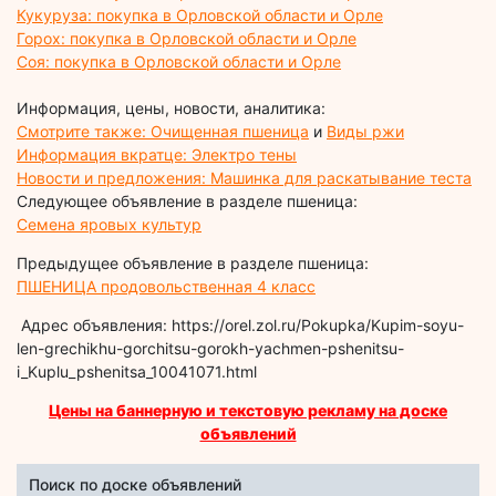
Кукуруза: покупка в Орловской области и Орле
Горох: покупка в Орловской области и Орле
Соя: покупка в Орловской области и Орле
Информация, цены, новости, аналитика:
Смотрите также: Очищенная пшеница
и
Виды ржи
Информация вкратце: Электро тены
Новости и предложения: Машинка для раскатывание теста
Следующее объявление в разделе пшеница:
Семена яровых культур
Предыдущее объявление в разделе пшеница:
ПШЕНИЦА продовольственная 4 класс
Адрес объявления: https://orel.zol.ru/Pokupka/Kupim-soyu-
len-grechikhu-gorchitsu-gorokh-yachmen-pshenitsu-
i_Kuplu_pshenitsa_10041071.html
Цены на баннерную и текстовую рекламу на доске
объявлений
Поиск по доске объявлений