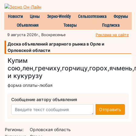
Новости
Цены
Зерно-Weekly
Сельхозтехника
Форумы
Объявления
Товары
Подписка
9 августа 2026г., Воскресенье
Реклама на сайте
Доска объявлений аграрного рынка в Орле и
Орловской области
Купим
сою,лен,гречиху,горчицу,горох,ячмень
и кукурузу
форма оплаты-любая
Сообщение автору объявления
Отправить
Регионы:
Орловская область