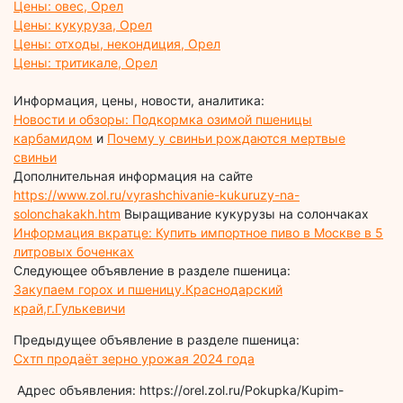
Цены: овес, Орел
Цены: кукуруза, Орел
Цены: отходы, некондиция, Орел
Цены: тритикале, Орел
Информация, цены, новости, аналитика:
Новости и обзоры: Подкормка озимой пшеницы
карбамидом
и
Почему у свиньи рождаются мертвые
свиньи
Дополнительная информация на сайте
https://www.zol.ru/vyrashchivanie-kukuruzy-na-
solonchakakh.htm
Выращивание кукурузы на солончаках
Информация вкратце: Купить импортное пиво в Москве в 5
литровых боченках
Следующее объявление в разделе пшеница:
Закупаем горох и пшеницу.Краснодарский
край,г.Гулькевичи
Предыдущее объявление в разделе пшеница:
Схтп продаёт зерно урожая 2024 года
Адрес объявления: https://orel.zol.ru/Pokupka/Kupim-