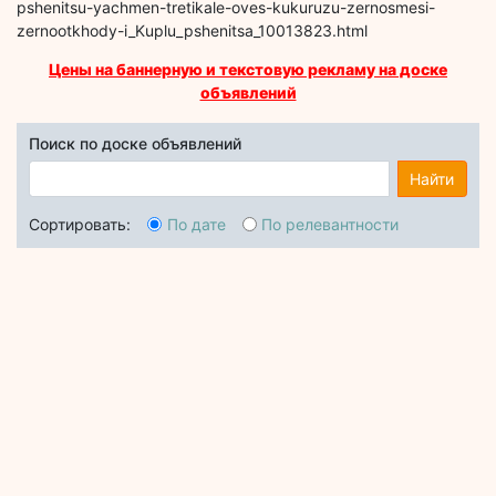
pshenitsu-yachmen-tretikale-oves-kukuruzu-zernosmesi-
zernootkhody-i_Kuplu_pshenitsa_10013823.html
Цены на баннерную и текстовую рекламу на доске
объявлений
Поиск по доске объявлений
Найти
Сортировать:
По дате
По релевантности