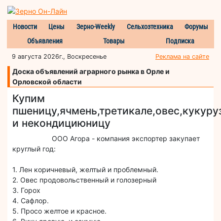
Новости
Цены
Зерно-Weekly
Сельхозтехника
Форумы
Объявления
Товары
Подписка
9 августа 2026г., Воскресенье
Реклама на сайте
Доска объявлений аграрного рынка в Орле и
Орловской области
Купим
пшеницу,ячмень,третикале,овес,кукуру
и некондициюницу
ООО Агора - компания экспортер закупает
круглый год:
1. Лен коричневый, желтый и проблемный.
2. Овес продовольственный и голозерный
3. Горох
4. Сафлор.
5. Просо желтое и красное.