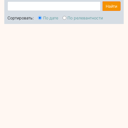
Найти
Сортировать:
По дате
По релевантности