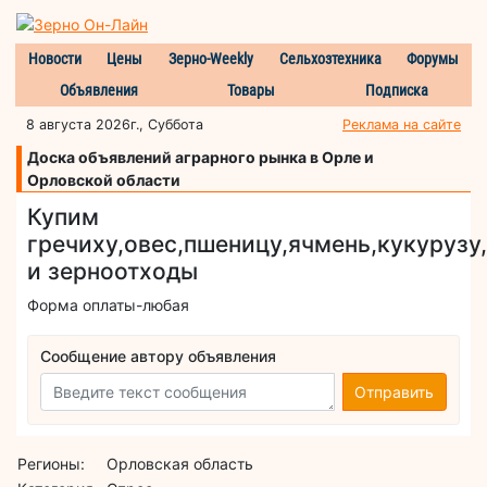
Новости
Цены
Зерно-Weekly
Сельхозтехника
Форумы
Объявления
Товары
Подписка
8 августа 2026г., Суббота
Реклама на сайте
Доска объявлений аграрного рынка в Орле и
Орловской области
Купим
гречиху,овес,пшеницу,ячмень,кукурузу
и зерноотходы
Форма оплаты-любая
Сообщение автору объявления
Отправить
Регионы:
Орловская область