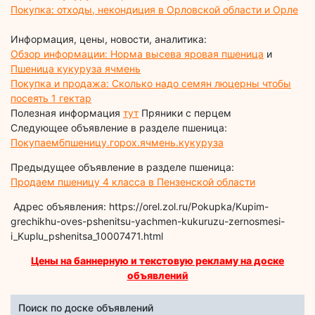
Покупка: отходы, некондиция в Орловской области и Орле
Информация, цены, новости, аналитика:
Обзор информации: Норма высева яровая пшеница
и
Пшеница кукуруза ячмень
Покупка и продажа: Сколько надо семян люцерны чтобы
посеять 1 гектар
Полезная информация
тут
Пряники с перцем
Следующее объявление в разделе пшеница:
Покупаембпшеницу.горох.ячмень.кукуруза
Предыдущее объявление в разделе пшеница:
Продаем пшеницу 4 класса в Пензенской области
Адрес объявления: https://orel.zol.ru/Pokupka/Kupim-
grechikhu-oves-pshenitsu-yachmen-kukuruzu-zernosmesi-
i_Kuplu_pshenitsa_10007471.html
Цены на баннерную и текстовую рекламу на доске
объявлений
Поиск по доске объявлений