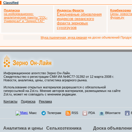
Classified
Подписка
Индексы Фрахта
Комбикорма
на информационно-
Ежедневные обновления
Цены, новости
аналитические пакеты
"ZOL-
Фураж.ру
индексов океанского
Универсал" и "ЗерноСТАТ"
фрахта зерновых
сухогрузов
Мука пшеничная, мука ржаная
на доске объявлений Продукто
Информационное агентство Зерно Он-Лайн.
Свидетельство о регистрации СМИ ИА №ФС77-31392 от 12 марта 2008 г.
Новости, аналитика, цены, статистика аграрного рынка.
Использование открытых материалов разрешается с обязательной
гиперссылкой на Zol.ru. Мнение авторов материалов, размещаемых на сайте
Zol.ru, может не совпадать с мнением редакции.
Контакты
Подписка
Реклама
Макс
Телеграм
RSS
PDA
ВКонтакте
Аналитика и цены
Сельхозтехника
Доска объявлени