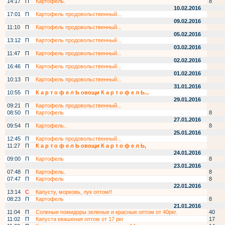
14:17
П
Картофель.
8
10.02.2016
17:01
П
Картофель продовольственный...
09.02.2016
11:10
П
Картофель продовольственный...
05.02.2016
13:12
П
Картофель продовольственный...
03.02.2016
11:47
П
Картофель продовольственный...
02.02.2016
16:46
П
Картофель продовольственный...
01.02.2016
10:13
П
Картофель продовольственный...
31.01.2016
10:55
П
К а р т о ф е л Ь овощи К а р т о ф е л Ь...
29.01.2016
09:21
П
Картофель продовольственный...
08:50
П
Картофель
8
27.01.2016
09:54
П
Картофель..
8
25.01.2016
12:45
П
Картофель продовольственный...
11:27
П
К а р т о ф е л Ь овощи К а р т о ф е л Ь,
24.01.2016
09:00
П
Картофель
8
23.01.2016
07:48
П
Картофель.
8
07:47
П
Картофель
8
22.01.2016
13:14
С
Капусту, морковь, лук оптом!!
08:23
П
Картофель
8
21.01.2016
11:04
П
Соленые помидоры зеленые и красные оптом от 40ркг.
40
11:02
П
Капуста квашеная оптом от 17 ркг
17