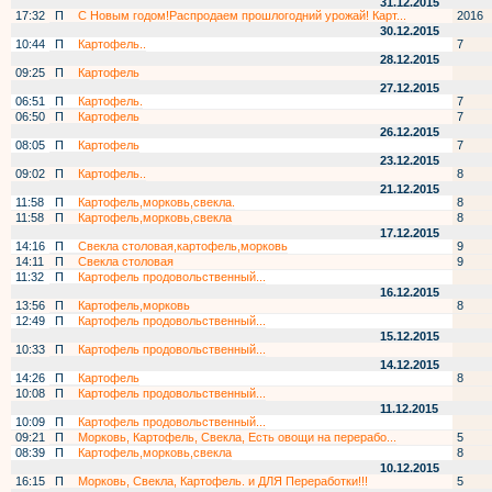
31.12.2015
17:32
П
С Новым годом!Распродаем прошлогодний урожай! Карт...
2016
30.12.2015
10:44
П
Картофель..
7
28.12.2015
09:25
П
Картофель
27.12.2015
06:51
П
Картофель.
7
06:50
П
Картофель
7
26.12.2015
08:05
П
Картофель
7
23.12.2015
09:02
П
Картофель..
8
21.12.2015
11:58
П
Картофель,морковь,свекла.
8
11:58
П
Картофель,морковь,свекла
8
17.12.2015
14:16
П
Свекла столовая,картофель,морковь
9
14:11
П
Свекла столовая
9
11:32
П
Картофель продовольственный...
16.12.2015
13:56
П
Картофель,морковь
8
12:49
П
Картофель продовольственный...
15.12.2015
10:33
П
Картофель продовольственный...
14.12.2015
14:26
П
Картофель
8
10:08
П
Картофель продовольственный...
11.12.2015
10:09
П
Картофель продовольственный...
09:21
П
Морковь, Картофель, Свекла, Есть овощи на перерабо...
5
08:39
П
Картофель,морковь,свекла
8
10.12.2015
16:15
П
Морковь, Свекла, Картофель. и ДЛЯ Переработки!!!
5