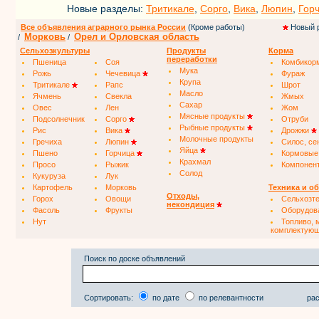
Новые разделы:
Тритикале
,
Сорго
,
Вика
,
Люпин
,
Гор
Все объявления аграрного рынка России
(Кроме работы)
Новый 
Морковь
Орел и Орловская область
/
/
Сельхозкультуры
Продукты
Корма
переработки
Пшеница
Соя
Комбикор
Мука
Рожь
Чечевица
Фураж
Крупа
Тритикале
Рапс
Шрот
Масло
Ячмень
Свекла
Жмых
Сахар
Овес
Лен
Жом
Мясные продукты
Подсолнечник
Сорго
Отруби
Рыбные продукты
Рис
Вика
Дрожжи
Молочные продукты
Гречиха
Люпин
Силос, се
Яйца
Пшено
Горчица
Кормовые
Крахмал
Просо
Рыжик
Компонен
Солод
Кукуруза
Лук
Картофель
Морковь
Техника и о
Отходы,
Горох
Овощи
Сельхозт
некондиция
Фасоль
Фрукты
Оборудов
Нут
Топливо, 
комплектую
Поиск по доске объявлений
Сортировать:
по дате
по релевантности
рас