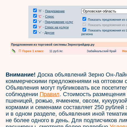
`П` -
Предложение
`С`
-
Спрос
Показать предложения из 
`У` -
Предложение услуг
Показать предложения из 
`У`
-
Спрос на услуги
Показать предложения из 
`=` -
Другое
региона
Предложения из торговой системы Зернотрейдер.ру
П
Горох 1 класс
11 руб./кг.
Забайкальский Край
Но
Внимание!
Доска объявлений Зерно Он-Лайн
коммерческими предложениями на оптовом с
Объявления могут публиковать все посетите
соблюдении
Правил
. Стоимость размещения
пшеницей, рожью, ячменем, овсом, кукурузой
кормами и семенами составляет 250 рублей 
и в одном разделе, объявления иной темати
не более одного в день. Для подписчиков л
расширены, смотрите более подробно
Услов