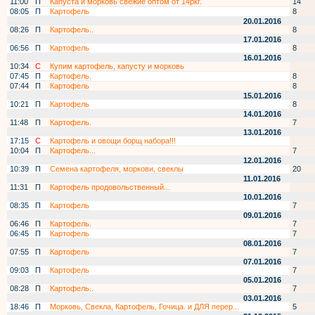
11:00
П
Капуста и морковь свежие оптом от 14ркг.
14
08:05
П
Картофель
8
20.01.2016
08:26
П
Картофель..
8
17.01.2016
06:56
П
Картофель
8
16.01.2016
10:34
С
Купим картофель, капусту и морковь
07:45
П
Картофель.
8
07:44
П
Картофель
8
15.01.2016
10:21
П
Картофель
8
14.01.2016
11:48
П
Картофель.
7
13.01.2016
17:15
С
Картофель и овощи борщ набора!!!
10:04
П
Картофель...
7
12.01.2016
10:39
П
Семена картофеля, моркови, свеклы
20
11.01.2016
11:31
П
Картофель продовольственный...
10.01.2016
08:35
П
Картофель
7
09.01.2016
06:46
П
Картофель.
7
06:45
П
Картофель
7
08.01.2016
07:55
П
Картофель
7
07.01.2016
09:03
П
Картофель
7
05.01.2016
08:28
П
Картофель..
7
03.01.2016
18:46
П
Морковь, Свекла, Картофель, Гочица. и ДЛЯ перер...
5