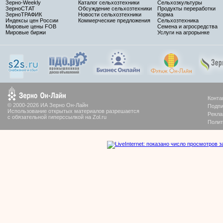
Зерно-Weekly
Каталог сельхозтехники
Сельхозкультуры
ЗерноСТАТ
Обсуждение сельхозтехники
Продукты переработки
ЗерноТРАФИК
Новости сельхозтехники
Корма
Индексы цен России
Коммерческие предложения
Сельхозтехника
Мировые цены FOB
Семена и агросредства
Мировые биржи
Услуги на агрорынке
Конта
© 2000-2026 ИА Зерно Он-Лайн
Подпи
Использование открытых материалов разрешается
Рекла
с обязательной гиперссылкой на Zol.ru
Полит