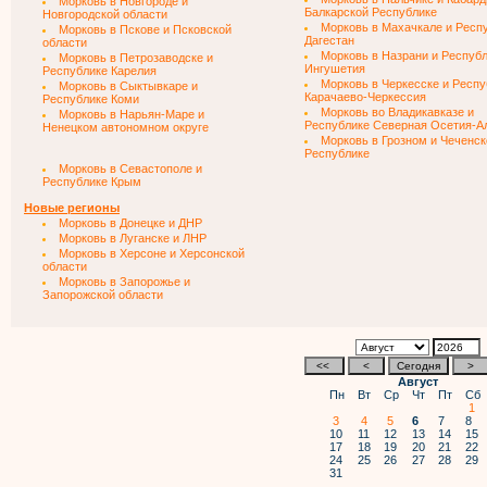
Морковь в Новгороде и
Балкарской Республике
Новгородской области
Морковь в Махачкале и Респ
Морковь в Пскове и Псковской
Дагестан
области
Морковь в Назрани и Респуб
Морковь в Петрозаводске и
Ингушетия
Республике Карелия
Морковь в Черкесске и Респу
Морковь в Сыктывкаре и
Карачаево-Черкессия
Республике Коми
Морковь во Владикавказе и
Морковь в Нарьян-Маре и
Республике Северная Осетия-А
Ненецком автономном округе
Морковь в Грозном и Чеченск
Республике
Морковь в Севастополе и
Республике Крым
Новые регионы
Морковь в Донецке и ДНР
Морковь в Луганске и ЛНР
Морковь в Херсоне и Херсонской
области
Морковь в Запорожье и
Запорожской области
Август
Пн
Вт
Ср
Чт
Пт
Сб
1
3
4
5
6
7
8
10
11
12
13
14
15
17
18
19
20
21
22
24
25
26
27
28
29
31