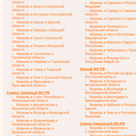
области
Морковь в Саранске и Респу
Морковь в Калуге и Калужской
Мордовия
области
Морковь в Самаре и Самарс
Морковь в Костроме и Костромской
области
области
Морковь в Саратове и Сарат
Морковь в Курске и Курской
области
области
Морковь в Ульяновске и
Морковь в Липецке и Липецкой
Ульяновской области
области
Морковь в Уфе и Республике
Морковь в Орле и Орловской
Башкортостан
области
Морковь в Ижевске и Удмурт
Морковь в Рязани и Рязанской
Республике
области
Морковь в Чебоксарах и Чув
Морковь в Смоленске и
Республике
Смоленской области
Морковь в Йошкар-Оле и
Морковь в Тамбове и Тамбовской
Республике Марий Эл
области
Южный ФО РФ
Морковь в Твери и Тверской
области
Морковь в Ростове-на-Дону и
Ростовской области
Морковь в Туле и Тульской области
Морковь в Астрахани и
Морковь в Ярославле и
Астраханской области
Ярославской области
Морковь в Волгограде и
Северо-Западный ФО РФ
Волгоградской области
Морковь в Санкт-Петербурге и
Морковь в Краснодаре и
Ленинградской области
Краснодарском крае
Морковь в Архангельске и
Морковь в Майкопе и Респуб
Архангельской области
Адыгея
Морковь в Вологде и Вологодской
Морковь в Элисте и Республ
области
Калмыкия
Морковь в Калининграде и
Северо-Кавказский ФО РФ
Калиниградской области
Морковь в Ставрополе и
Морковь в Мурманске и
Ставропольском крае
Мурманской области
Морковь в Нальчике и Кабард