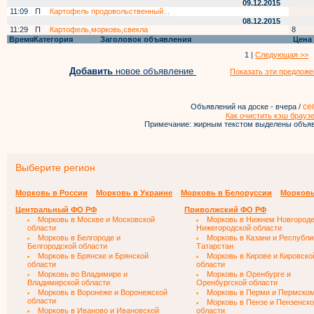
09.12.2015
11:09
П
Картофель продовольственный...
08.12.2015
11:29
П
Картофель,морковь,свекла
8
Время
Категория
Заголовок объявления
Цена
1 |
Следующая >>
Добавить
новое объявление
Показать эти предложе
се
Объявлений на доске - вчера /
Как очистить кэш брауз
Примечание: жирным текстом выделены объяв
Выберите регион
Морковь в России
Морковь в Украине
Морковь в Белоруссии
Морковь
Центральный ФО РФ
Приволжский ФО РФ
Морковь в Москве и Московской
Морковь в Нижнем Новгороде
области
Нижегородской области
Морковь в Белгороде и
Морковь в Казани и Республи
Белгородской области
Татарстан
Морковь в Брянске и Брянской
Морковь в Кирове и Кировско
области
области
Морковь во Владимире и
Морковь в Оренбурге и
Владимирской области
Оренбургской области
Морковь в Воронеже и Воронежской
Морковь в Перми и Пермском
области
Морковь в Пензе и Пензенск
Морковь в Иваново и Ивановской
области