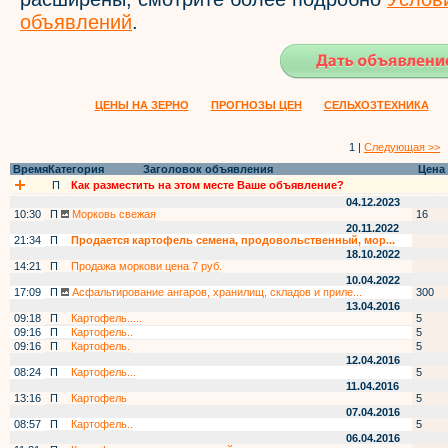
объявлений
.
ЦЕНЫ НА ЗЕРНО
ПРОГНОЗЫ ЦЕН
СЕЛЬХОЗТЕХНИКА
1 |
Следующая >>
Время
Категория
Заголовок объявления
Цена
П
Как разместить на этом месте Ваше объявление?
04.12.2023
10:30
П
Морковь свежая
16
20.11.2022
21:34
П
Продается картофель семена, продовольственный, мор...
18.10.2022
14:21
П
Продажа моркови цена 7 руб.
10.04.2022
17:09
П
Асфальтирование ангаров, хранилищ, складов и приле...
300
13.04.2016
09:18
П
Картофель.....
5
09:16
П
Картофель..
5
09:16
П
Картофель.
5
12.04.2016
08:24
П
Картофель...
5
11.04.2016
13:16
П
Картофель
5
07.04.2016
08:57
П
Картофель..
5
06.04.2016