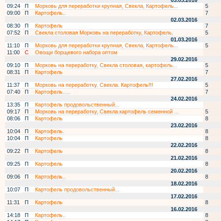
03.03.2016
09:24
П
Морковь для переработки крупная, Свекла, Картофель...
5
09:00
П
Картофель..
7
02.03.2016
08:30
П
Картофель
7
07:52
П
Свекла столовая Морковь на переработку, Картофель.
5
01.03.2016
11:10
П
Морковь для переработки крупная, Свекла, Картофель...
5
11:00
С
Овощи борщевого набора оптом
29.02.2016
09:10
П
Морковь на переработку, Свекла столовая, картофель...
5
08:31
П
Картофель
7
27.02.2016
11:37
П
Морковь на переработку. Свекла. Картофель!!!
5
07:40
П
Картофель.....
7
24.02.2016
13:35
П
Картофель продовольственный...
09:17
П
Морковь на переработку, Свекла.картофель семенной ...
5
08:06
П
Картофель
8
23.02.2016
10:04
П
Картофель.
8
10:04
П
Картофель
8
22.02.2016
09:22
П
Картофель
8
21.02.2016
09:25
П
Картофель
8
20.02.2016
09:06
П
Картофель..
8
18.02.2016
10:07
П
Картофель продовольственный...
17.02.2016
11:31
П
Картофель
8
16.02.2016
14:18
П
Картофель..
8