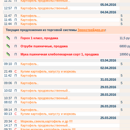
11:31
П
Картофель продовольственный...
05.04.2016
12:57
П
Картофель продовольственный...
04.04.2016
11:47
П
Картофель....
5
11:45
П
Картофель.
5
11:44
П
Картофель
5
Текущие предложения из торговой системы
Зернотрейдер.ру
:
П
Горох 1 класс, продажа
11,5 руб
П
Отруби пшеничные, продажа
6800 ру
П
Мука пшеничная хлебопекарная сорт 1, продажа
18950 р
03.04.2016
09:10
П
Картофель..
5
02.04.2016
21:49
С
Купим картофель, капусту и морковь
11:42
П
Картофель
5
31.03.2016
09:06
П
Картофель..
5
29.03.2016
10:02
П
Картофель продовольственный...
28.03.2016
10:37
П
Картофель продовольственный...
08:02
П
Картофель
5
26.03.2016
08:14
П
Картофель..
5
00:13
С
Купим картофель, капусту и морковь
25.03.2016
20:34
С
Морковь,свекла,картофель и др !!!!
14:17
П
Картофель продовольственный...
09:31
С
Клупю морковь,картофель,свеклу !!!!